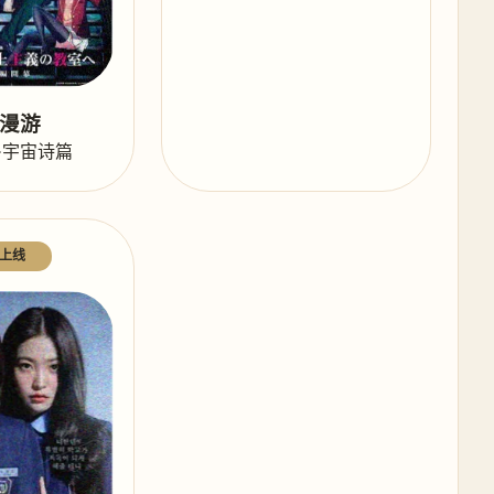
漫游
·宇宙诗篇
上线