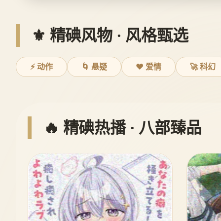
⚜️ 精碘风物 · 风格甄选
⚡ 动作
🌀 悬疑
❤️ 爱情
🚀 科幻
🔥 精碘热播 · 八部臻品