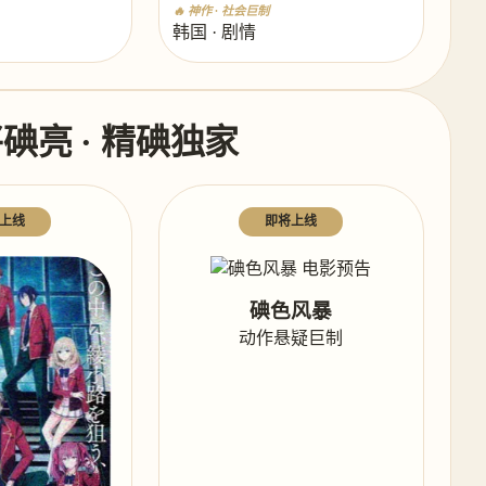
🔥 神作 · 社会巨制
韩国 · 剧情
将碘亮 · 精碘独家
上线
即将上线
碘色风暴
动作悬疑巨制