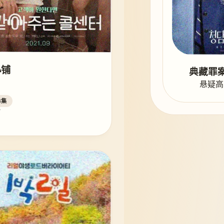
小铺
典藏罪案
悬疑高
4集
常