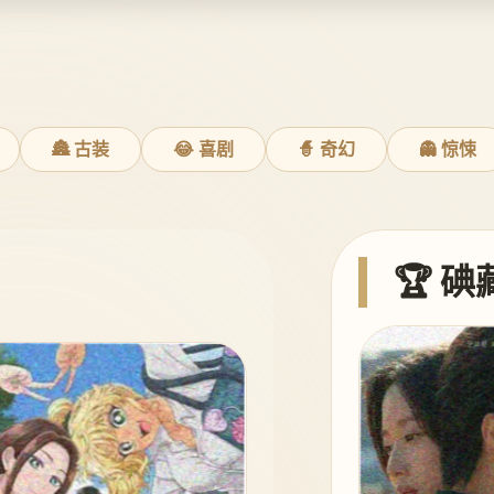
🏯 古装
😂 喜剧
🧙 奇幻
👻 惊悚
🏆 