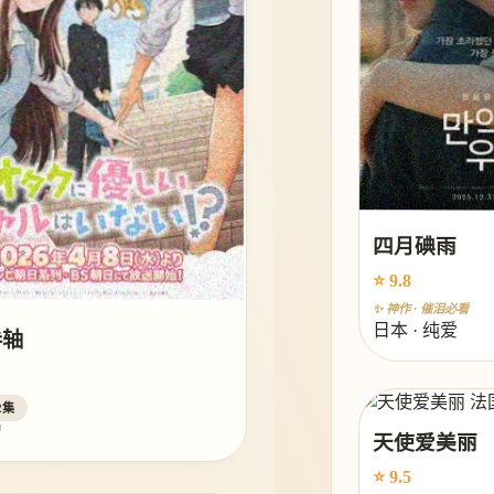
四月碘雨
⭐ 9.8
✨ 神作 · 催泪必看
日本 · 纯爱
卷轴
2集
幻
天使爱美丽
⭐ 9.5