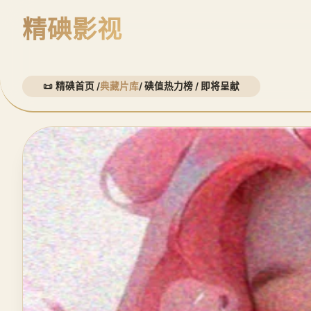
精碘影视
精碘首页 /
典藏片库
/ 碘值热力榜 / 即将呈献