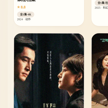
全1集·
⭐ 8.8
2025 · 科
全1集·4K
2024 · 动作