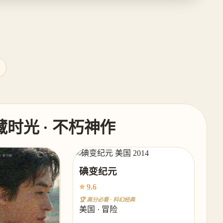
碘藏时光 · 不朽神作
碘变纪元
⭐ 9.6
🏆 高分必看 · 科幻经典
美国 · 冒险