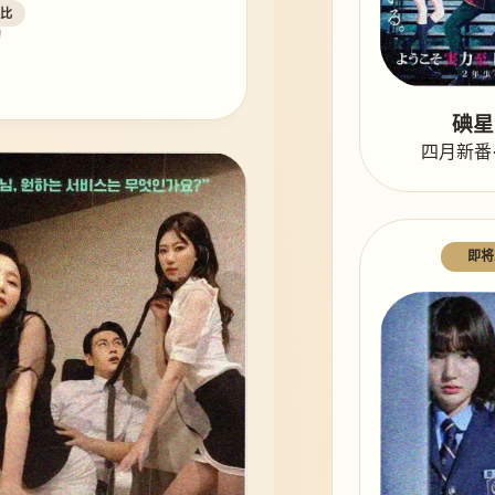
杜比
幻
碘星
四月新番
即将