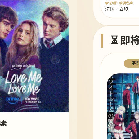
💎 必看 · 浪漫经典
法国 · 喜剧
⏳ 即
即将
碘素