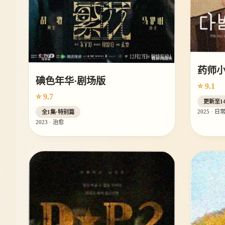
药师
碘色年华·剧场版
⭐ 9.1
⭐ 9.7
更新至1
2025 · 日
全1集·特别篇
2023 · 治愈