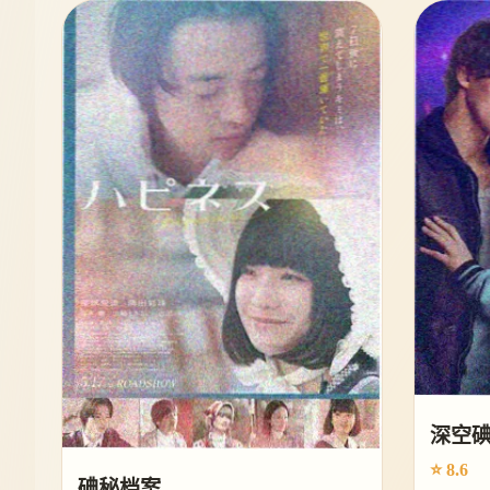
深空
⭐ 8.6
碘秘档案