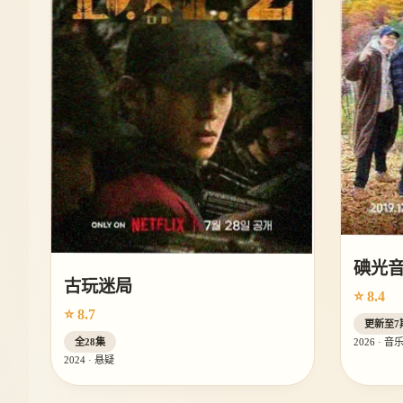
碘光
古玩迷局
⭐ 8.4
⭐ 8.7
更新至7
全28集
2026 · 音
2024 · 悬疑