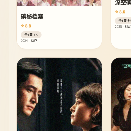
深空
⭐ 8.6
碘秘档案
全1集·
⭐ 8.8
2025 · 科
全1集·4K
2024 · 动作