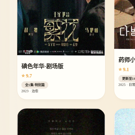
药师
碘色年华·剧场版
⭐ 9.1
⭐ 9.7
更新至1
2025 · 日
全1集·特别篇
2023 · 治愈