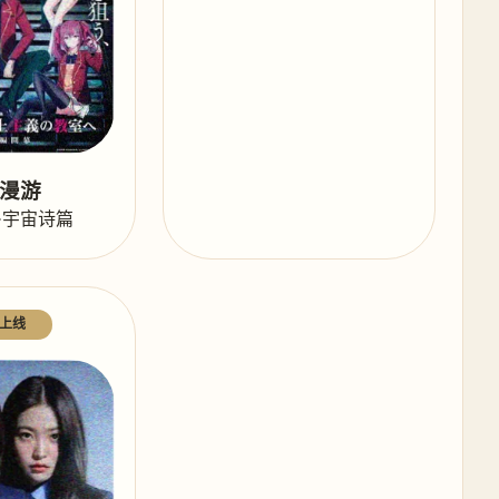
漫游
·宇宙诗篇
上线