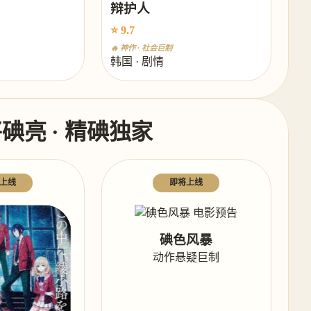
辩护人
⭐ 9.7
🔥 神作 · 社会巨制
韩国 · 剧情
将碘亮 · 精碘独家
上线
即将上线
碘色风暴
动作悬疑巨制