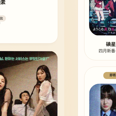
碘素
杜比
幻
碘星
四月新番
即将