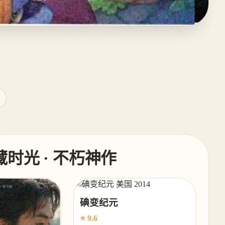
碘藏时光 · 不朽神作
碘变纪元
⭐ 9.6