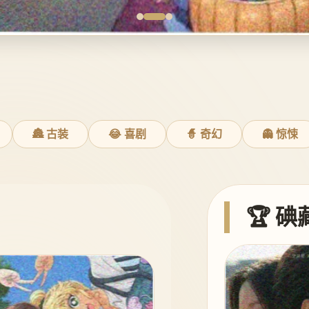
🏯 古装
😂 喜剧
🧙 奇幻
👻 惊悚
🏆 