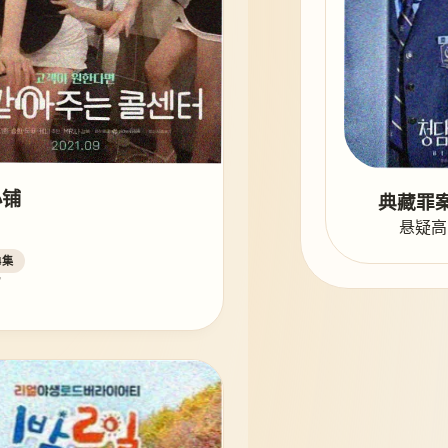
小铺
典藏罪案
悬疑高
4集
常