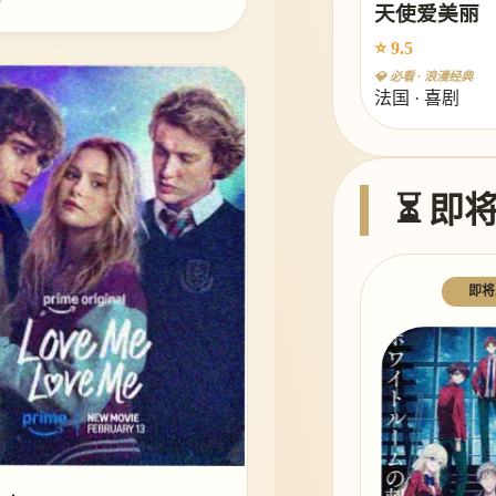
幻
天使爱美丽
⭐ 9.5
💎 必看 · 浪漫经典
法国 · 喜剧
⏳ 即
即将