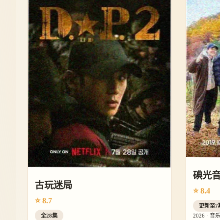
碘光
古玩迷局
⭐ 8.4
⭐ 8.7
更新至7
全28集
2026 · 音