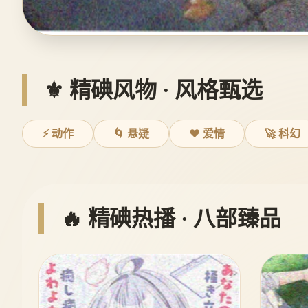
⚜️ 精碘风物 · 风格甄选
⚡ 动作
🌀 悬疑
❤️ 爱情
🚀 科幻
🔥 精碘热播 · 八部臻品