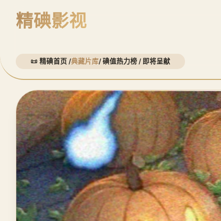
精碘影视
精碘首页 /
典藏片库
/ 碘值热力榜 / 即将呈献